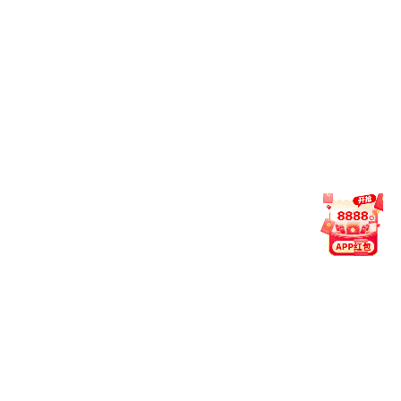
武汉三镇今日阵容全解析共同奋战迎接挑战让我们携手
并进
2026-07-04
57 次阅读
精选