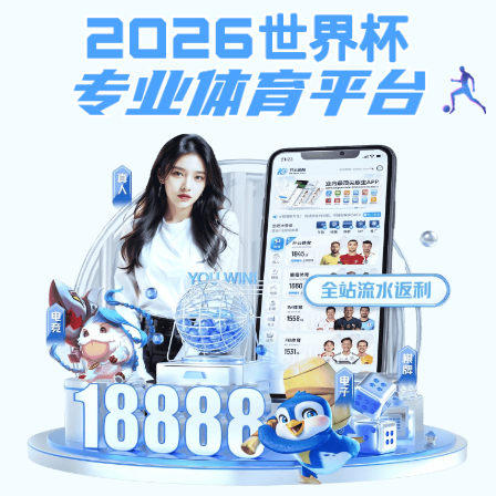
注册入口
首页
体育看点
精选
字母哥昔日飞跃小哈达威完成扣篮如今两人成为队友共
创辉煌