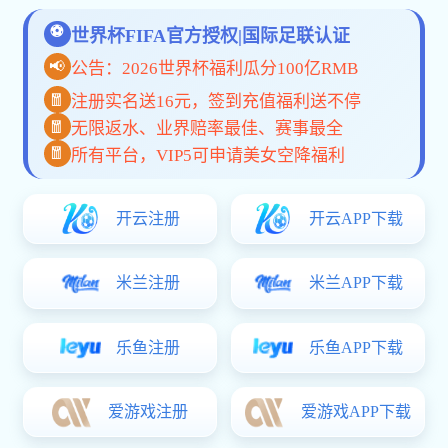
设备信息：操作系统、浏览器、分辨率、唯一标识等
行为记录：包括访问路径、停留时间、偏好设置等
位置信息：在获得授权后采集
三、信息使用目的
收集到的信息将用于：
为您提供定制化内容与互动体验
保障账号和数据安全
进行数据分析与服务优化
在授权基础上提供通知推送服务
四、第三方共享与信息披露
我们承诺不会随意出售用户信息，仅在以下情况下共享：
经您明确授权的合作服务
与第三方技术支持商（如推送、云服务）合作时