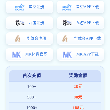
法律法规要求或监管部门依法调取
五、信息保护措施
平台采用多重防护机制确保c7网页版-c7(中国)服务中您的数据安
全，包括但不限于：
HTTPS 加密传输
权限分级与访问控制
系统审计与异常行为识别
六、用户权利
您拥有以下数据权利：
访问、更正、删除个人信息
申请注销账户或停止使用服务
关闭授权功能如位置服务或通知