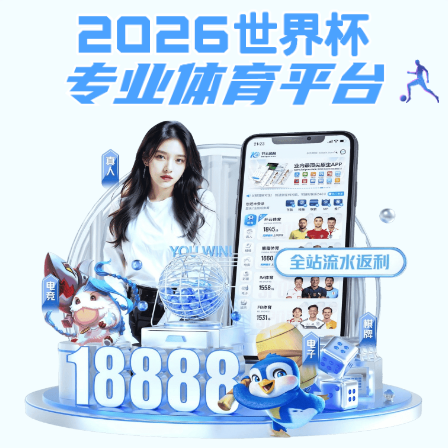
注册入口
隐私政策
一、引言
c7网页版平台为用户提供便捷、实时的体育赛事内容，在保障服
务体验的同时，我们高度重视个人隐私保护。
二、信息收集范围
我们可能收集以下信息：
注册信息：如手机号、昵称、头像等基础资料